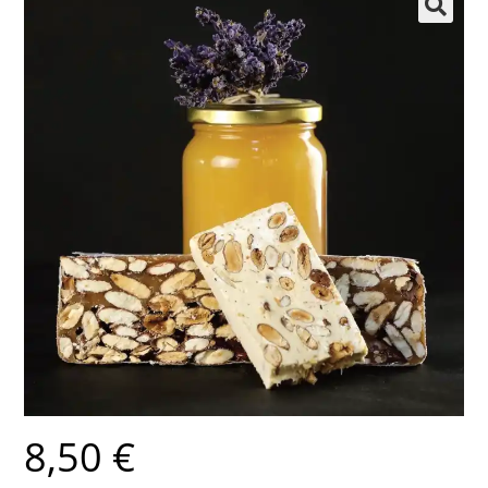
🔍
8,50
€