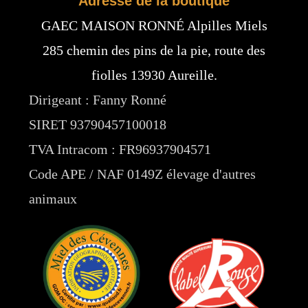
Adresse de la boutique
GAEC MAISON RONNÉ Alpilles Miels
285 chemin des pins de la pie, route des
fiolles 13930 Aureille.
Dirigeant : Fanny Ronné
SIRET 93790457100018
TVA Intracom : FR96937904571
Code APE / NAF 0149Z élevage d'autres
animaux