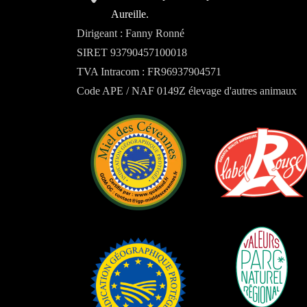
Aureille.
Dirigeant : Fanny Ronné
SIRET 93790457100018
TVA Intracom : FR96937904571
Code APE / NAF 0149Z élevage d'autres animaux