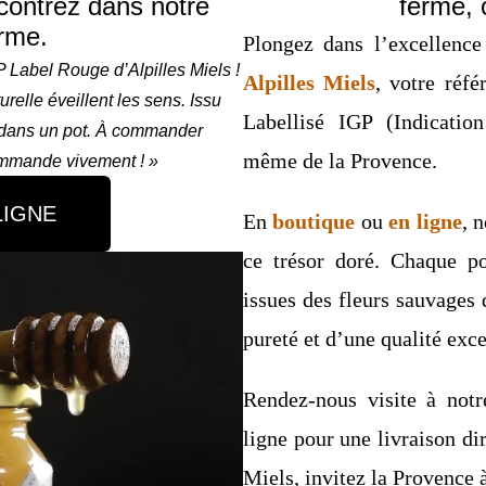
ontrez dans notre
ferme, 
erme.
Plongez dans l’excellenc
 Label Rouge d’Alpilles Miels !
Alpilles Miels
, votre réfé
elle éveillent les sens. Issu
Labellisé IGP (Indicatio
e dans un pot. À commander
même de la Provence.
ommande vivement ! »
LIGNE
En
boutique
ou
en ligne
, 
ce trésor doré. Chaque p
issues des fleurs sauvages 
pureté et d’une qualité exce
Rendez-nous visite à not
ligne pour une livraison di
Miels, invitez la Provence à