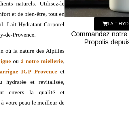
ents naturels. Utilisez-le
ort et de bien-être, tout en
çal. Lait Hydratant Corporel
LAIT HY
Commandez notre La
my-de-Provence.
Propolis depu
 où la nature des Alpilles
ligne
ou
à notre miellerie
,
arrigue IGP Provence
et
 hydratée et revitalisée,
nt envers la qualité et
z à votre peau le meilleur de