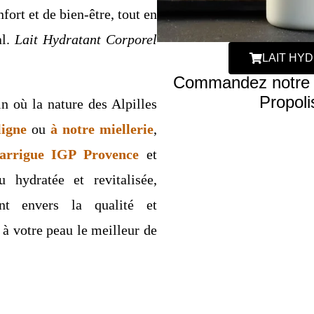
ort et de bien-être, tout en
al.
Lait Hydratant Corporel
LAIT HY
Commandez notre La
Propoli
 où la nature des Alpilles
ligne
ou
à notre miellerie
,
arrigue IGP Provence
et
 hydratée et revitalisée,
nt envers la qualité et
z à votre peau le meilleur de