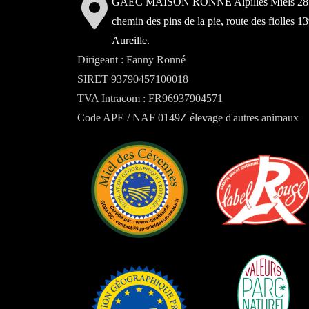
GAEC MAISON RONNÉ Alpilles Miels 28
chemin des pins de la pie, route des fiolles 1
Aureille.
Dirigeant : Fanny Ronné
SIRET 93790457100018
TVA Intracom : FR96937904571
Code APE / NAF 0149Z élevage d'autres animaux