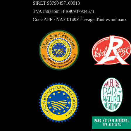
SIRET 93790457100018
TVA Intracom : FR96937904571
Code APE / NAF 0149Z élevage d'autres animaux