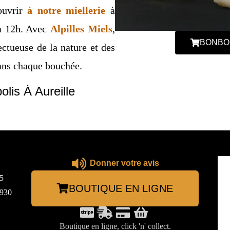
ouvrir
à notre miellerie
à
 à 12h. Avec
Alpilles Miels
,
BONBON
ectueuse de la nature et des
dans chaque bouchée.
lis À Aureille
Donner votre avis
5
BOUTIQUE EN LIGNE
3930
Boutique en ligne, click 'n' collect.