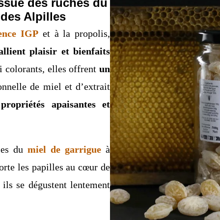
ssue des ruches du
des Alpilles
ence IGP
et à la propolis,
allient plaisir et bienfaits
 colorants, elles offrent
un
onnelle de miel et d’extrait
s
propriétés apaisantes et
ales du
miel de garrigue
à
orte les papilles au cœur de
, ils se dégustent lentement