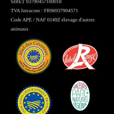
SIRET 93790457100018
TVA Intracom : FR96937904571
Code APE / NAF 0149Z élevage d'autres
animaux